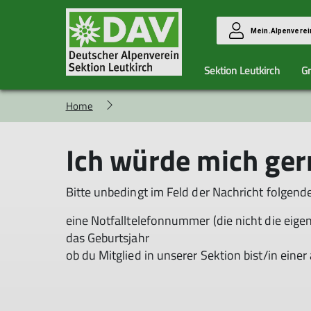
Mein.Alpenverei
Sektion Leutkirch
G
Home
Youngsters
Tourenleiter
Kaiserjochhaus
Bergmädels
Aktuelles
Unse
Ich würde mich ger
Bitte unbedingt im Feld der Nachricht folgend
eine Notfalltelefonnummer (die nicht die eigen
das Geburtsjahr
ob du Mitglied in unserer Sektion bist/in eine