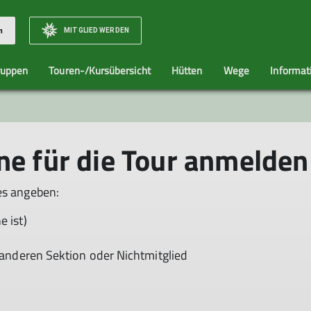
MITGLIED WERDEN
n
ruppen
Touren-/Kursübersicht
Hütten
Wege
Informat
r Team
Familien
Historie
Senioren
K
ne für die Tour anmelden
es angeben:
e ist)
r anderen Sektion oder Nichtmitglied