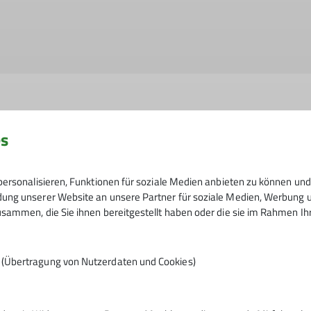
es
 der Datenschutzerklärung *
ersonalisieren, Funktionen für soziale Medien anbieten zu können und 
ng unserer Website an unsere Partner für soziale Medien, Werbung un
 dass meine in das Kontaktformular eingegebenen Daten ele
sammen, die Sie ihnen bereitgestellt haben oder die sie im Rahmen I
werden. Mir ist bekannt, dass ich meine Einwilligung jeder
n (Übertragung von Nutzerdaten und Cookies)