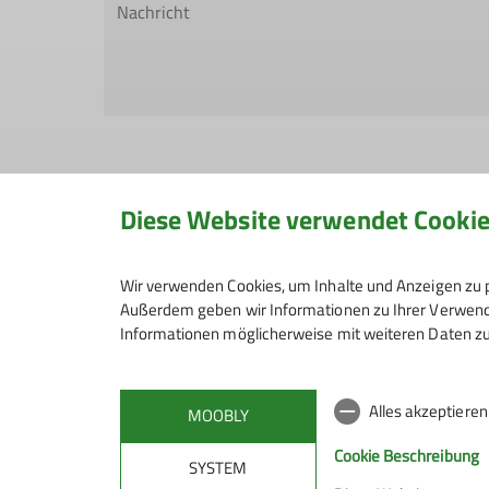
Diese Website verwendet Cooki
Hiermit bestätige ich die Kenntnisnahme
Wir verwenden Cookies, um Inhalte und Anzeigen zu p
Außerdem geben wir Informationen zu Ihrer Verwendu
Hiermit erkläre ich mich einverstanden,
Informationen möglicherweise mit weiteren Daten zu
Kontaktaufnahme verarbeitet und genutzt 
Mit (*) markierte Felder sind Pflichtfelder
Alles akzeptiere
MOOBLY
Cookie Beschreibung
SYSTEM