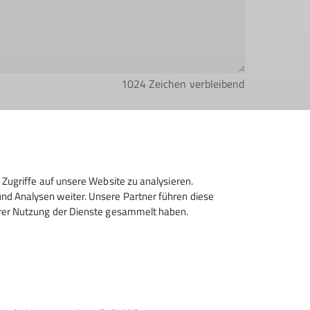
1024
Zeichen verbleibend
Zugriffe auf unsere Website zu analysieren.
d Analysen weiter. Unsere Partner führen diese
ktronisch gesichert und zum Zweck der
hrer Nutzung der Dienste gesammelt haben.
zeit wiederrufen kann. *
Absenden