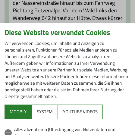
der Nassereinstraße hinauf bis zum Fahrweg
Richtung Putzenalpe. Vor dem Wald links den
Wanderweg 642 hinauf zur Hütte. Etwas kürzer
von der Bushaltestelle Alt St. Anton bzw.
Diese Website verwendet Cookies
"Bach", wo es zunächst den Schöngrabenweg
hinauf geht. Etwa 1000 Höhenmeter, etwa 3 -
Wir verwenden Cookies, um Inhalte und Anzeigen zu
3 1/2 Stunden.
personalisieren, Funktionen für soziale Medien anbieten zu
Alternative: von der Bergstation der Kapallbahn
können und Zugriffe auf unsere Website zu analysieren.
in ca. 1 1/2 Stunden mit wenig
Außerdem geben wir Informationen zu Ihrer Verwendung
unserer Website an unsere Partner für soziale Medien, Werbung
Höhenunterschieden, teils versichert
und Analysen weiter. Unsere Partner führen diese Informationen
(Trittsicherheit erforderlich!) und zuletzt ein
möglicherweise mit weiteren Daten zusammen, die Sie ihnen
Stück auf dem Adlerweg. Achtung: Di./Mi. kein
bereitgestellt haben oder die sie im Rahmen Ihrer Nutzung der
Betrieb.
Dienste gesammelt haben.
MOOBLY
SYSTEM
YOUTUBE VIDEOS
Alles akzeptieren (Übertragung von Nutzerdaten und