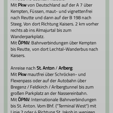
Mit
Pkw
von Deutschland auf der A 7 über
Kempten, Füssen, maut- und vignettenfrei
nach Reutte und dann auf der B 198 nach
Steeg. Von dort Richtung Kaisers. 2 km vorher
rechts ab ins Almajurtal bis zum
Wanderparkplatz.
Mit
ÖPNV
: Bahnverbindungen über Kempten
bis Reutte, von dort Lechtal-Wanderbus nach
Kaisers.
Anreise nach
St. Anton
/
Arlberg
:
Mit
Pkw
mautfrei über Schröcken- und
Flexenpass oder auf der Autobahn über
Bregenz / Feldkirch / Arlbergtunnel bis zum
großen Parkplatz an der Nassereinbahn.
Mit
ÖPNV
: Internationale Bahnverbindungen
bis St. Anton. Vom Bhf. ("Terminal West") mit
Linie 2 oder 4 Richtung St. Jakob in wenigen