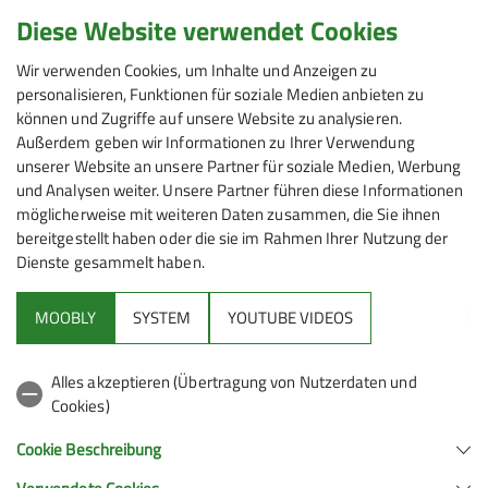
Diese Website verwendet Cookies
Zur Anfrageseite
Wir verwenden Cookies, um Inhalte und Anzeigen zu
personalisieren, Funktionen für soziale Medien anbieten zu
können und Zugriffe auf unsere Website zu analysieren.
Außerdem geben wir Informationen zu Ihrer Verwendung
unserer Website an unsere Partner für soziale Medien, Werbung
und Analysen weiter. Unsere Partner führen diese Informationen
möglicherweise mit weiteren Daten zusammen, die Sie ihnen
bereitgestellt haben oder die sie im Rahmen Ihrer Nutzung der
Jetzt DAV-Mitglied werden!
Dienste gesammelt haben.
Vergünstigte Hüttenübernachtungen, weltweite
Versicherung, geführte Touren - sichere Dir jetzt die
MOOBLY
SYSTEM
YOUTUBE VIDEOS
Vorteile einer DAV-Mitgliedschaft.
Alles akzeptieren (Übertragung von Nutzerdaten und
Zur Anfrageseite
Cookies)
Cookie Beschreibung