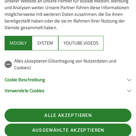
unserer Website an unsere Partner für soziale Medien, Werbung
meine in das Kontaktformular eingegebenen
und Analysen weiter. Unsere Partner führen diese Informationen
Daten elektronisch gesichert und zum Zweck der
möglicherweise mit weiteren Daten zusammen, die Sie ihnen
Kontaktaufnahme verarbeitet und genutzt
bereitgestellt haben oder die sie im Rahmen Ihrer Nutzung der
werden. Mir ist bekannt, dass ich meine
Dienste gesammelt haben.
Einwilligung jederzeit wiederrufen kann. *
MOOBLY
SYSTEM
YOUTUBE VIDEOS
Mit (*) markierte Felder
Absenden
sind Pflichtfelder
Alles akzeptieren (Übertragung von Nutzerdaten und
Cookies)
Cookie Beschreibung
Mehr Informationen
Verwendete Cookies
Sektion Leutkirch des Deutschen Alpenvereins e.V.
ALLE AKZEPTIEREN
Marktstraße 13
88299 Leutkirch im Allgäu
Telefon +4975619858701
AUSGEWÄHLTE AKZEPTIEREN