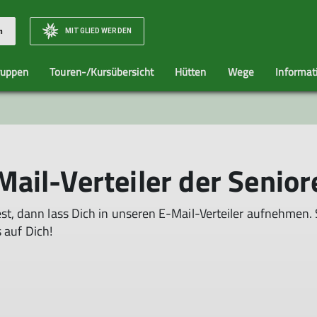
MITGLIED WERDEN
n
ruppen
Touren-/Kursübersicht
Hütten
Wege
Informat
r Team
Familien
Historie
Senioren
K
il-Verteiler der Senior
 dann lass Dich in unseren E-Mail-Verteiler aufnehmen. 
 auf Dich!