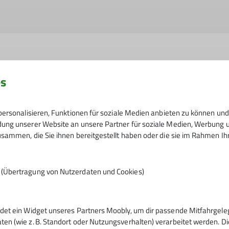
es
 der Datenschutzerklärung *
ersonalisieren, Funktionen für soziale Medien anbieten zu können und 
ng unserer Website an unsere Partner für soziale Medien, Werbung un
 dass meine in das Kontaktformular eingegebenen Daten ele
sammen, die Sie ihnen bereitgestellt haben oder die sie im Rahmen I
werden. Mir ist bekannt, dass ich meine Einwilligung jeder
n (Übertragung von Nutzerdaten und Cookies)
det ein Widget unseres Partners Moobly, um dir passende Mitfahrgel
n (wie z. B. Standort oder Nutzungsverhalten) verarbeitet werden. Die