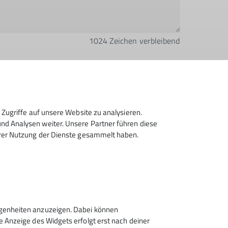
1024
Zeichen verbleibend
Zugriffe auf unsere Website zu analysieren.
d Analysen weiter. Unsere Partner führen diese
ktronisch gesichert und zum Zweck der
hrer Nutzung der Dienste gesammelt haben.
zeit wiederrufen kann. *
Absenden
egenheiten anzuzeigen. Dabei können
 Anzeige des Widgets erfolgt erst nach deiner