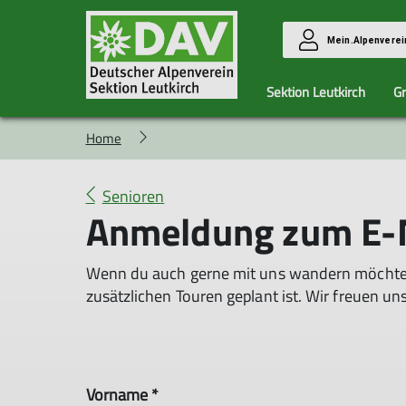
Mein.Alpenverei
Sektion Leutkirch
G
Home
Youngsters
Tourenleiter
Kaiserjochhaus
Bergmädels
Aktuelles
Unse
Senioren
Anmeldung zum E-Ma
Wenn du auch gerne mit uns wandern möchtest,
zusätzlichen Touren geplant ist. Wir freuen uns
Vorname *