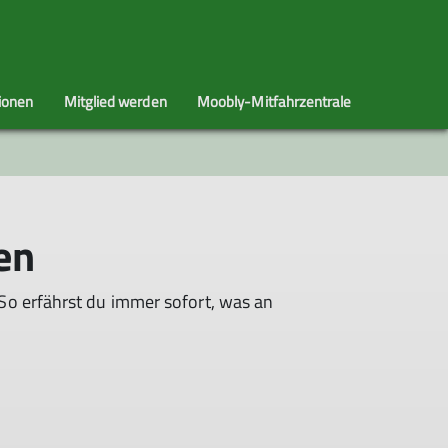
ionen
Mitglied werden
Moobly-Mitfahrzentrale
ontakt
Mountainbiker
Leutkircher Hütte
Downloads
Mitmachen
Jugendteam
en
So erfährst du immer sofort, was an